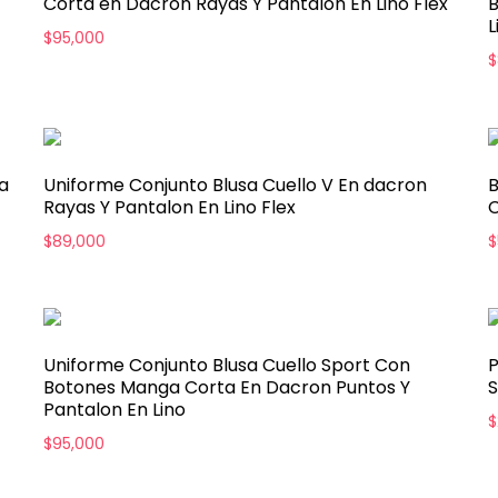
Corta en Dacron Rayas Y Pantalon En Lino Flex
B
L
$
95,000
$
a
Uniforme Conjunto Blusa Cuello V En dacron
B
Rayas Y Pantalon En Lino Flex
C
$
89,000
$
Uniforme Conjunto Blusa Cuello Sport Con
Botones Manga Corta En Dacron Puntos Y
S
Pantalon En Lino
$
$
95,000