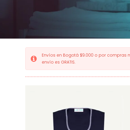
Envíos en Bogotá $9.000 o por compras ma
envío es GRATIS.