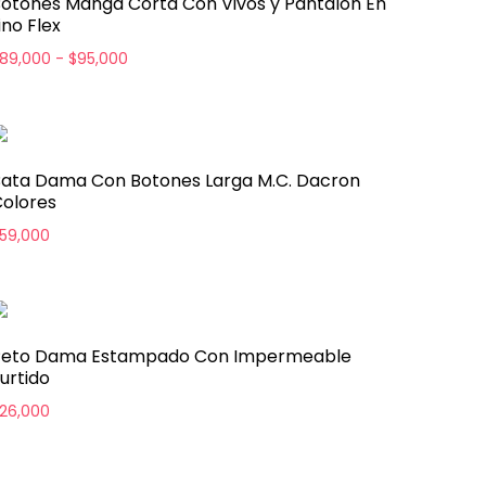
otones Manga Corta Con Vivos y Pantalon En
ino Flex
Rango de precios: desde $89,000 hasta $95,00
89,000
-
$
95,000
ata Dama Con Botones Larga M.C. Dacron
olores
59,000
Peto Dama Estampado Con Impermeable
urtido
26,000