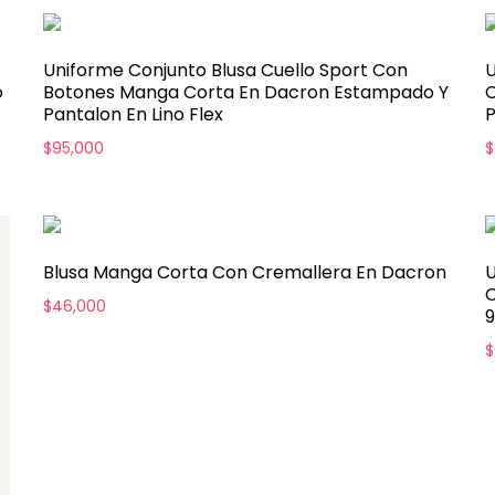
Uniforme Conjunto Blusa Cuello Sport Con
U
o
Botones Manga Corta En Dacron Estampado Y
C
Pantalon En Lino Flex
P
$
95,000
$
Blusa Manga Corta Con Cremallera En Dacron
U
C
$
46,000
$