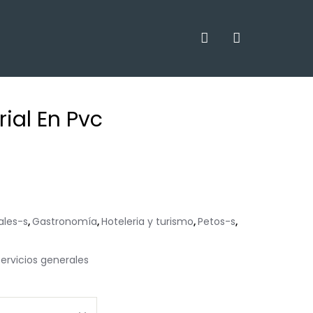
rial En Pvc
ales-s
Gastronomía
Hoteleria y turismo
Petos-s
,
,
,
,
servicios generales