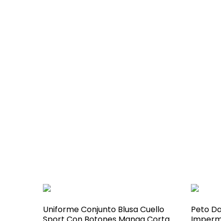
Uniforme Conjunto Blusa Cuello
Peto D
Sport Con Botones Manga Corta
Imperm