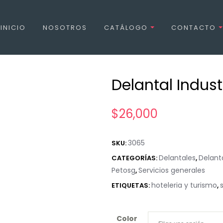
INICIO
NOSOTROS
CATÁLOGO
CONTACTO
Delantal Indust
$
26,000
3065
SKU:
Delantales
Delant
CATEGORÍAS:
,
Petosg
Servicios generales
,
hoteleria y turismo
ETIQUETAS:
,
Color