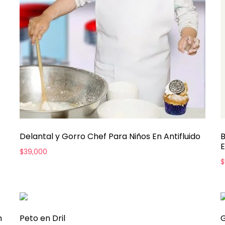
Delantal y Gorro Chef Para Niños En Antifluido
B
$
39,000
$
n
Peto en Dril
G