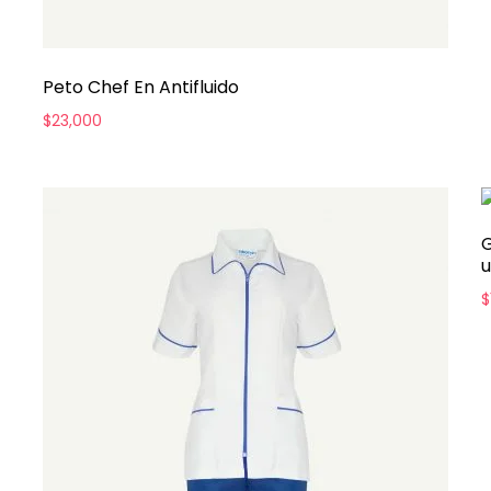
Peto Chef En Antifluido
$
23,000
G
u
$