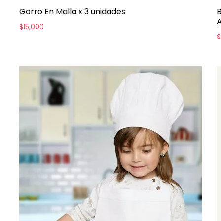
Gorro En Malla x 3 unidades
B
A
$
15,000
$