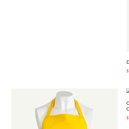
D
$
C
C
$